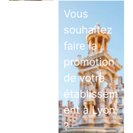
Vous
souhaitez
faire la
promotion
de votre
établissem
ent à Lyon
?