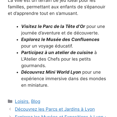
La ville est un terrain de jeu idéal pour les
familles, permettant aux enfants de s’épanouir
et d’apprendre tout en s’amusant.
Visitez le Parc de la Tête d’Or
pour une
journée d’aventure et de découverte.
Explorez le Musée des Confluences
pour un voyage éducatif.
Participez à un atelier de cuisine
à
L’Atelier des Chefs pour les petits
gourmands.
Découvrez Mini World Lyon
pour une
expérience immersive dans des mondes
en miniature.
Catégories
Loisirs
,
Blog
Découvrez les Parcs et Jardins à Lyon