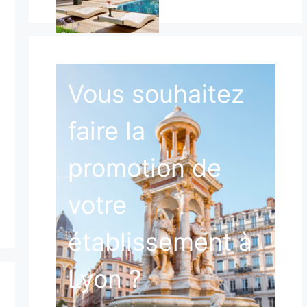
Vous souhaitez
faire la
promotion de
votre
établissement à
Lyon ?