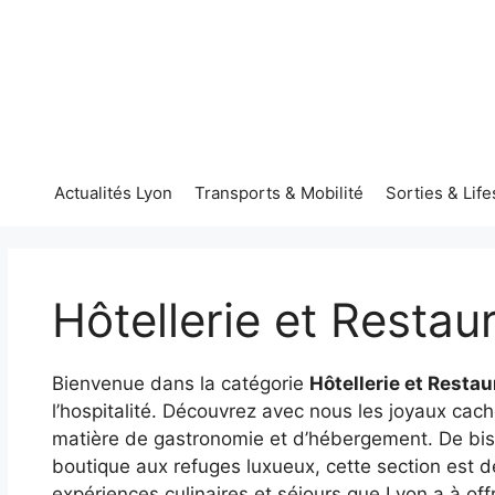
Aller
au
contenu
Actualités Lyon
Transports & Mobilité
Sorties & Life
Hôtellerie et Restau
Bienvenue dans la catégorie
Hôtellerie et Resta
l’hospitalité. Découvrez avec nous les joyaux cac
matière de gastronomie et d’hébergement. De bist
boutique aux refuges luxueux, cette section est d
expériences culinaires et séjours que Lyon a à off