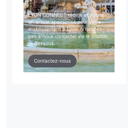
LYON CONNECT rédige et publie
un article sponsorisé pour votre
établissement à Lyon. N'hésitez
pas à nous contacter via le bouton
ci-dessous.
Contactez-nous