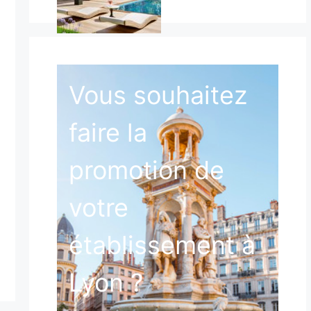
Vous souhaitez
faire la
promotion de
votre
établissement à
Lyon ?