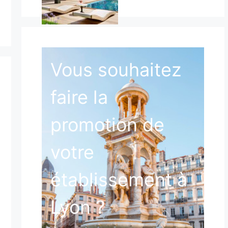
Vous souhaitez
faire la
promotion de
votre
établissement à
Lyon ?