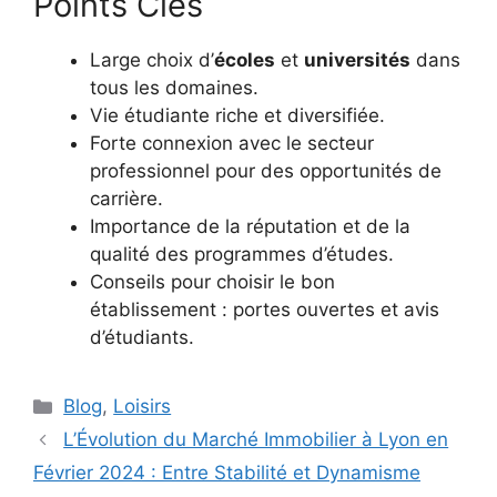
Points Clés
Large choix d’
écoles
et
universités
dans
tous les domaines.
Vie étudiante riche et diversifiée.
Forte connexion avec le secteur
professionnel pour des opportunités de
carrière.
Importance de la réputation et de la
qualité des programmes d’études.
Conseils pour choisir le bon
établissement : portes ouvertes et avis
d’étudiants.
Catégories
Blog
,
Loisirs
L’Évolution du Marché Immobilier à Lyon en
Février 2024 : Entre Stabilité et Dynamisme