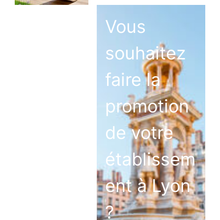
Vous
souhaitez
faire la
promotion
de votre
établissem
ent à Lyon
?