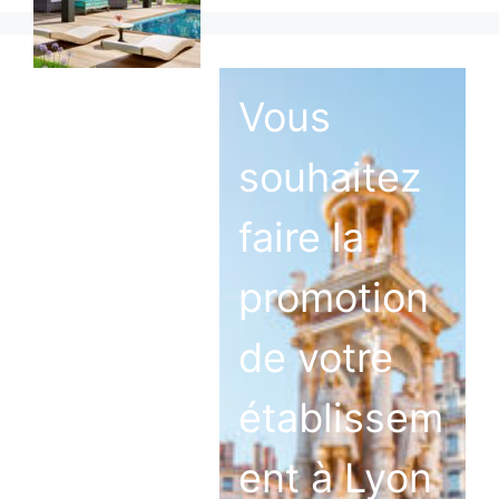
Vous
souhaitez
faire la
promotion
de votre
établissem
ent à Lyon