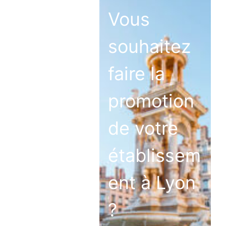
Vous
souhaitez
faire la
promotion
de votre
établissem
ent à Lyon
?