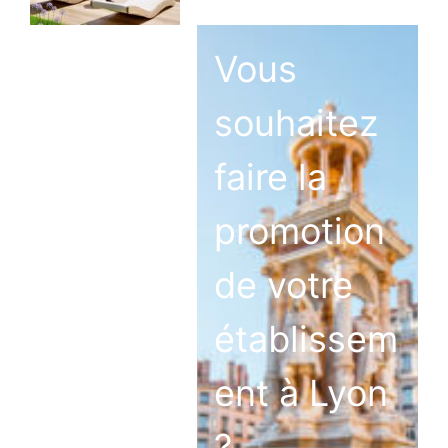
Vous
souhaitez
faire la
promotion
de votre
établissem
ent à Lyon
?