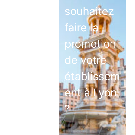
souhaitez
faire la
promotion
de votre
établissem
ent à Lyon
?